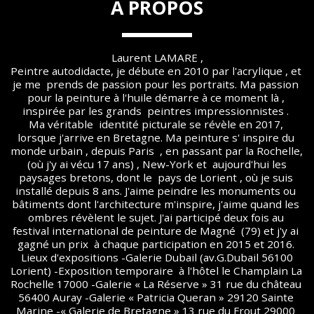
A PROPOS
Laurent LAMARE ,
Peintre autodidacte, je débute en 2010 par l'acrylique , et 
je me  prends de passion pour les portraits. Ma passion 
pour la peinture à l'huile démarre à ce moment là , 
inspirée par les grands  peintres impressionnistes . 
Ma véritable  identité picturale se révèle en 2017, 
lorsque j'arrive en Bretagne. Ma peinture s' inspire du 
monde urbain , depuis Paris  , en passant par la Rochelle, 
 (où j'y ai vécu 17 ans) , New-York et  aujourd'hui les 
paysages bretons, dont le  pays de Lorient , où je suis 
installé depuis 8 ans. J'aime peindre les monuments ou 
bâtiments dont l'architecture m'inspire, j'aime quand les 
ombres révèlent le sujet. J'ai participé deux fois au 
festival international de peinture de Magné  (79) et j'y ai 
gagné un prix  à chaque participation en 2015 et 2016. 
 Lieux d'expositions -Galerie Dubail (av.G.Dubail 56100 
Lorient) -Exposition temporaire  à l'hôtel le Champlain La 
Rochelle 17000 -Galerie « La Réserve » 31 rue du château 
56400 Auray -Galerie « Patricia Queran » 29120 Sainte 
Marine -« Galerie de Bretagne » 13 rue du Frout 29000 