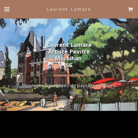
Laurent Lamare
Laurent Lamare
Artiste Peintre
Morbihan 
56
Peintures figuratives de paysages urbains